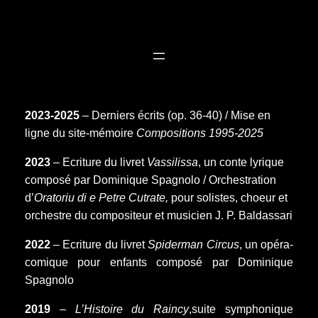
Aller
au
contenu
2023-2025
– Derniers écrits (op. 36-40) / Mise en
ligne du site-mémoire
Compositions 1995-2025
2023
– Ecriture du livret
Vassilissa
, un conte lyrique
composé par Dominique Spagnolo / Orchestration
d’
Oratoriu di e Petre Cutrate,
pour solistes, choeur et
orchestre du compositeur et musicien J. P. Baldassari
2022
– Ecriture du livret
Spiderman Circus
, un opéra-
comique pour enfants composé par Dominique
Spagnolo
2019
–
L’Histoire du Raincy
,suite symphonique