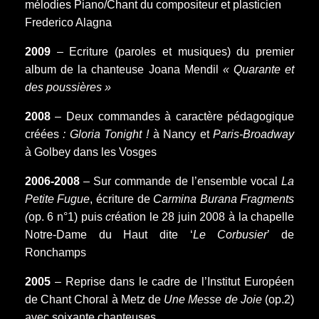
mélodies Piano/Chant du compositeur et plasticien
Frederico Alagna
2009
– Ecriture (paroles et musiques) du premier
album de la chanteuse Joana Mendil
« Quarante et
des poussières »
2008
– Deux commandes à caractère pédagogique
créées
: Gloria Tonight !
à Nancy et
Paris-Broadway
à Golbey dans les Vosges
2006-2008
– Sur commande de l’ensemble vocal
La
Petite Fugue
, écriture de
Carmina Burana Fragments
(
op. 6 n°1) puis
c
réation le 28 juin 2008 à la chapelle
Notre-Dame du Haut dite ‘
Le Corbusier
’ de
Ronchamps
2005
– Reprise dans le cadre de l’Institut Européen
de Chant Choral à Metz de
Une Messe de Joie
(op.2)
avec soixante chanteuses